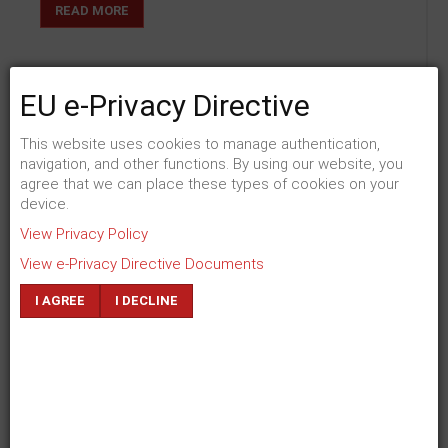
READ MORE
EU e-Privacy Directive
Fonds "Stadtgefährten"
This website uses cookies to manage authentication,
by
Antonia Kienberger
on 20. August 2015
navigation, and other functions. By using our website, you
in
Förderprogramme
agree that we can place these types of cookies on your
device.
Die neue Förderinitiative der
View Privacy Policy
Kulturstiftung des Bundes für stadt-
View e-Privacy Directive Documents
und regionalgeschichtliche Museen
I AGREE
I DECLINE