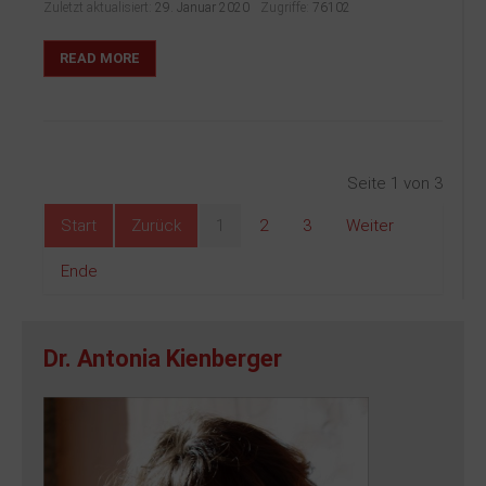
Zuletzt aktualisiert:
29. Januar 2020
Zugriffe:
76102
READ MORE
Seite 1 von 3
Start
Zurück
1
2
3
Weiter
Ende
Dr. Antonia Kienberger