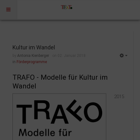
Home
Profil
Kultur im Wandel
Portfolio
by
Antonia Kienberger
on 02. Januar 2018
in
Förderprogramme
Projekte
Projekte Kulturmarketing
TRAFO - Modelle für Kultur im
Wandel
Events | Workshops
Medien | Öffentlichkeit | Kundenkommunikation
2015
Digitale Plattformen | Content Marketing
Förderprogramme
Rechtssicherheit
Referenzen