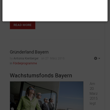
150.000 Euro können sich Museen aus kleineren und
mittelgroßen Städten und Kommunen bewerben.
Zuletzt aktualisiert:
29. Januar 2020
Zugriffe:
73345
READ MORE
Gründerland Bayern
by
Antonia Kienberger
on 27. März 2015
in
Förderprogramme
Wachstumsfonds Bayern
Am
20.
März
2015
legt