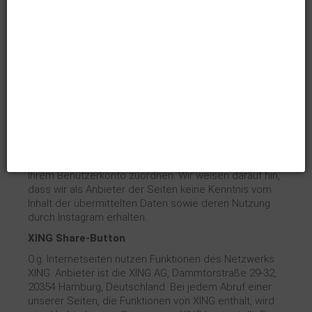
Market St, Suite 900, San Francisco, CA 94103. Eine
Übersicht über die Twitter-Buttons und deren
Aussehen finden Sie hier:
https://twitter.com/about/resources/buttons
Auf dieser Website sind Funktionen des Dienstes
Instagram
eingebunden. Diese Funktionen werden
angeboten durch die Instagram Inc., 1601 Willow Road,
Menlo Park, CA, 94025, USA integriert. Wenn Sie in
Ihrem Instagram-Account eingeloggt sind können Sie
durch Anklicken des Instagram-Buttons die Inhalte
unserer Seiten mit Ihrem Instagram-Profil verlinken.
Dadurch kann Instagram den Besuch unserer Seiten
Ihrem Benutzerkonto zuordnen. Wir weisen darauf hin,
dass wir als Anbieter der Seiten keine Kenntnis vom
Inhalt der übermittelten Daten sowie deren Nutzung
durch Instagram erhalten.
XING Share-Button
O.g. Internetseiten nutzen Funktionen des Netzwerks
XING. Anbieter ist die XING AG, Dammtorstraße 29-32,
20354 Hamburg, Deutschland. Bei jedem Abruf einer
unserer Seiten, die Funktionen von XING enthält, wird