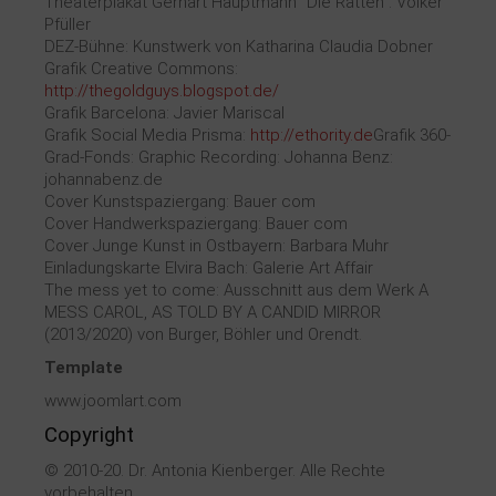
Theaterplakat Gerhart Hauptmann "Die Ratten": Volker
Pfüller
DEZ-Bühne: Kunstwerk von Katharina Claudia Dobner
Grafik Creative Commons:
http://thegoldguys.blogspot.de/
Grafik Barcelona: Javier Mariscal
Grafik Social Media Prisma:
http://ethority.de
Grafik 360-
Grad-Fonds: Graphic Recording: Johanna Benz:
johannabenz.de
Cover Kunstspaziergang: Bauer com
Cover Handwerkspaziergang: Bauer com
Cover Junge Kunst in Ostbayern: Barbara Muhr
Einladungskarte Elvira Bach: Galerie Art Affair
The mess yet to come: Ausschnitt aus dem Werk A
MESS CAROL, AS TOLD BY A CANDID MIRROR
(2013/2020) von Burger, Böhler und Orendt.
Template
www.joomlart.com
Copyright
© 2010-20. Dr. Antonia Kienberger. Alle Rechte
vorbehalten.