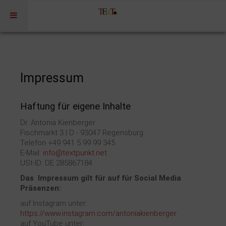
Home
Profil
Impressum
Portfolio
Projekte
Haftung für eigene Inhalte
Projekte Kulturmarketing
Dr. Antonia Kienberger
Fischmarkt 3 | D - 93047 Regensburg
Events | Workshops
Telefon +49 941 5 99 99 345
E-Mail:
info@textpunkt.net
Medien | Öffentlichkeit | Kundenkommunikation
USt-ID: DE 285867184
Digitale Plattformen | Content Marketing
Das Impressum gilt für auf für Social Media
Förderprogramme
Präsenzen:
Rechtssicherheit
auf Instagram unter:
https://www.instagram.com/antoniakienberger
Referenzen
auf YouTube unter: