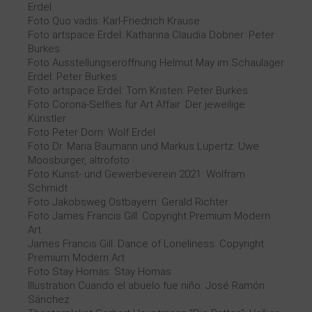
Erdel
Foto Quo vadis: Karl-Friedrich Krause
Foto artspace Erdel: Katharina Claudia Dobner: Peter
Burkes
Foto Ausstellungseröffnung Helmut May im Schaulager
Erdel: Peter Burkes
Foto artspace Erdel: Tom Kristen: Peter Burkes
Foto Corona-Selfies für Art Affair: Der jeweilige
Künstler
Foto Peter Dorn: Wolf Erdel
Foto Dr. Maria Baumann und Markus Lüpertz: Uwe
Moosburger, altrofoto
Foto Kunst- und Gewerbeverein 2021: Wolfram
Schmidt
Foto Jakobsweg Ostbayern: Gerald Richter
Foto James Francis Gill: Copyright Premium Modern
Art
James Francis Gill: Dance of Loneliness: Copyright
Premium Modern Art
Foto Stay Homas: Stay Homas
Illustration Cuando el abuelo fue niño: José Ramón
Sánchez