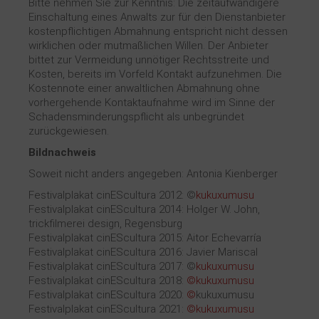
Bitte nehmen Sie zur Kenntnis: Die zeitaufwändigere
Einschaltung eines Anwalts zur für den Dienstanbieter
kostenpflichtigen Abmahnung entspricht nicht dessen
wirklichen oder mutmaßlichen Willen. Der Anbieter
bittet zur Vermeidung unnötiger Rechtsstreite und
Kosten, bereits im Vorfeld Kontakt aufzunehmen. Die
Kostennote einer anwaltlichen Abmahnung ohne
vorhergehende Kontaktaufnahme wird im Sinne der
Schadensminderungspflicht als unbegründet
zurückgewiesen.
Bildnachweis
Soweit nicht anders angegeben: Antonia Kienberger
Festivalplakat cinEScultura 2012: ©
kukuxumusu
Festivalplakat cinEScultura 2014: Holger W. John,
trickfilmerei design, Regensburg
Festivalplakat cinEScultura 2015: Aitor Echevarría
Festivalplakat cinEScultura 2016: Javier Mariscal
Festivalplakat cinEScultura 2017: ©
kukuxumusu
Festivalplakat cinEScultura 2018:
©
kukuxumusu
Festivalplakat cinEScultura 2020:
©
kukuxumusu
Festivalplakat cinEScultura 2021:
©
kukuxumusu