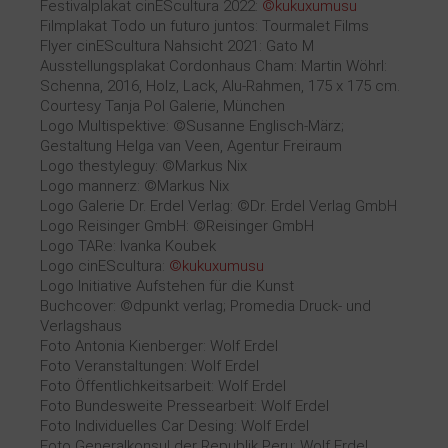
Festivalplakat cinEScultura 2022:
©
kukuxumusu
Filmplakat Todo un futuro juntos: Tourmalet Films
Flyer cinEScultura Nahsicht 2021: Gato M
Ausstellungsplakat Cordonhaus Cham: Martin Wöhrl:
Schenna, 2016, Holz, Lack, Alu-Rahmen, 175 x 175 cm.
Courtesy Tanja Pol Galerie, München
Logo Multispektive: ©Susanne Englisch-März;
Gestaltung Helga van Veen, Agentur Freiraum
Logo thestyleguy: ©Markus Nix
Logo mannerz: ©Markus Nix
Logo Galerie Dr. Erdel Verlag: ©Dr. Erdel Verlag GmbH
Logo Reisinger GmbH: ©Reisinger GmbH
Logo TARe: Ivanka Koubek
Logo cinEScultura:
©
kukuxumusu
Logo Initiative Aufstehen für die Kunst
Buchcover: ©dpunkt verlag; Promedia Druck- und
Verlagshaus
Foto Antonia Kienberger: Wolf Erdel
Foto Veranstaltungen: Wolf Erdel
Foto Öffentlichkeitsarbeit: Wolf Erdel
Foto Bundesweite Pressearbeit: Wolf Erdel
Foto Individuelles Car Desing: Wolf Erdel
Foto Generalkonsul der Republik Peru: Wolf Erdel