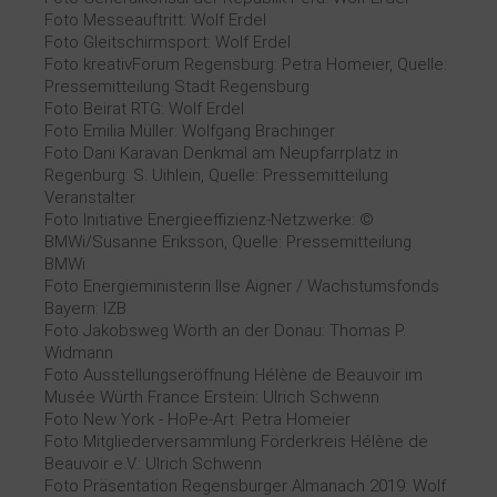
Foto Messeauftritt: Wolf Erdel
Foto Gleitschirmsport: Wolf Erdel
Foto kreativForum Regensburg: Petra Homeier, Quelle:
Pressemitteilung Stadt Regensburg
Foto Beirat RTG: Wolf Erdel
Foto Emilia Müller: Wolfgang Brachinger
Foto Dani Karavan Denkmal am Neupfarrplatz in
Regenburg: S. Uihlein, Quelle: Pressemitteilung
Veranstalter
Foto Initiative Energieeffizienz-Netzwerke: ©
BMWi/Susanne Eriksson, Quelle: Pressemitteilung
BMWi
Foto Energieministerin Ilse Aigner / Wachstumsfonds
Bayern: IZB
Foto Jakobsweg Wörth an der Donau: Thomas P.
Widmann
Foto Ausstellungseröffnung Hélène de Beauvoir im
Musée Würth France Erstein: Ulrich Schwenn
Foto New York - HoPe-Art: Petra Homeier
Foto Mitgliederversammlung Förderkreis Hélène de
Beauvoir e.V.: Ulrich Schwenn
Foto Präsentation Regensburger Almanach 2019: Wolf