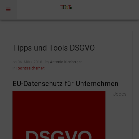
Home
Profil
Tipps und Tools DSGVO
Portfolio
on 06. März 2018
by
Antonia Kienberger
Projekte
in
Rechtssicherheit
Projekte Kulturmarketing
EU-Datenschutz für Unternehmen
Events | Workshops
Jedes
Medien | Öffentlichkeit | Kundenkommunikation
Digitale Plattformen | Content Marketing
Förderprogramme
Rechtssicherheit
Referenzen