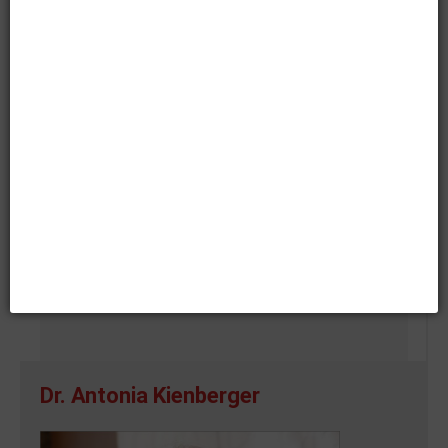
Datenschutz im Verein
, herausgegeben vom
Datenschutzbeauftragten des Landes Baden-
Württemberg.
Weitere Beiträge
Informationssicherheit im Unternehmen
Sicherheit für Ihre sensiblen Daten
IT-Sicherheitsgesetz
Zuletzt aktualisiert:
28. Januar 2019
Zugriffe:
33717
ZURÜCK
WEITER
Dr. Antonia Kienberger