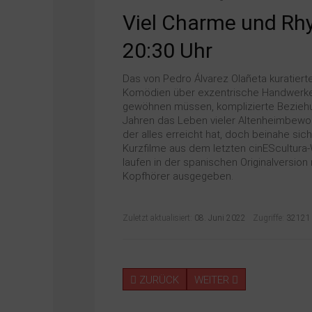
Viel Charme und Rh
20:30 Uhr
Das von Pedro Álvarez Olañeta kuratiert
Komödien über exzentrische Handwerker,
gewöhnen müssen, komplizierte Beziehun
Jahren das Leben vieler Altenheimbewoh
der alles erreicht hat, doch beinahe sic
Kurzfilme aus dem letzten cinEScultura-W
laufen in der spanischen Originalversion
Kopfhörer ausgegeben.
Zuletzt aktualisiert:
08. Juni 2022
Zugriffe:
32121
ZURÜCK
WEITER