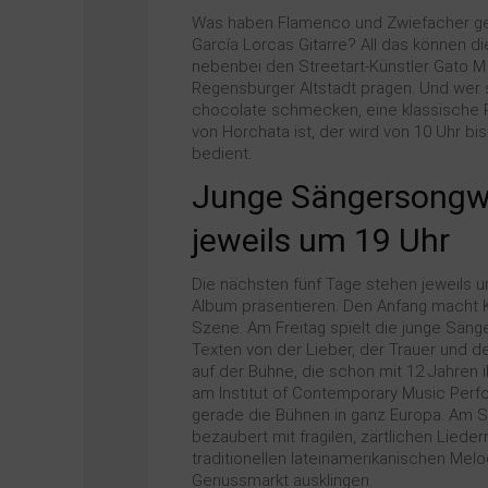
Was haben Flamenco und Zwiefacher gem
García Lorcas Gitarre? All das können
nebenbei den Streetart-Künstler Gato M 
Regensburger Altstadt prägen. Und wer 
chocolate schmecken, eine klassische
von Horchata ist, der wird von 10 Uhr
bedient.
Junge Sängersongwri
jeweils um 19 Uhr
Die nächsten fünf Tage stehen jeweils 
Album präsentieren. Den Anfang macht K
Szene. Am Freitag spielt die junge Sänge
Texten von der Lieber, der Trauer und d
auf der Bühne, die schon mit 12 Jahren
am Institut of Contemporary Music Perf
gerade die Bühnen in ganz Europa. Am
bezaubert mit fragilen, zärtlichen Liede
traditionellen lateinamerikanischen Mel
Genussmarkt ausklingen.