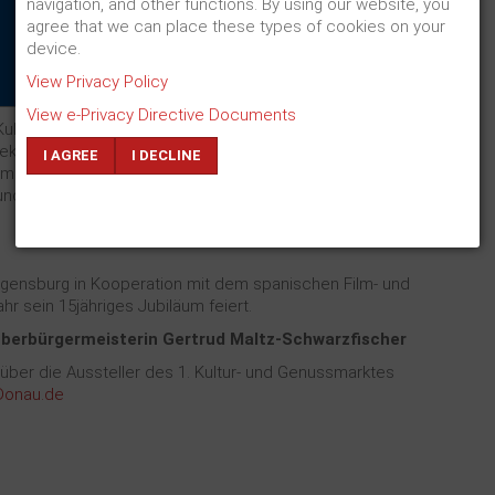
navigation, and other functions. By using our website, you
Regensburg
agree that we can place these types of cookies on your
device.
Mit SPANIEN AN DER DONAU geht am langen
View Privacy Policy
Pfingstwochenende vom 2. bis 6. Juni 2022 am
Neupfarrplatz in Regensburg ein neues
View e-Privacy Directive Documents
 Kultur- und Genussmarkt schenkt allen Besuchern spanische
ekten Symbiose von Markttreiben, Livemusik von angesagten
I AGREE
I DECLINE
m Sonnenuntergang, Workshops, kulinarische Spezialitäten
d und kulturtouristische Tipps für Freunde des nachhaltigen,
egensburg in Kooperation mit dem spanischen Film- und
ahr sein 15jähriges Jubiläum feiert.
e Oberbürgermeisterin Gertrud Maltz-Schwarzfischer
ber die Aussteller des 1. Kultur- und Genussmarktes
Donau.de