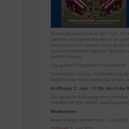
Veranstaltungsformat an den Start: Der
Lebens- und Gaumenfreuden in der perf
Newcomern aus Spanien, open-air-Kino i
aus verschiedenen Regionen Spaniens un
sanften Reisens.
Das gesamte Programm ist kostenfrei!
Veranstalter sind das Stadtmarketing R
Kulturfestival cinEScultura, das dieses J
Eröffnung: 2. Juni | 15 Uhr durch di
Das gesamte Kulturprogramm und Infos ü
SPANIEN AN DER DONAU:
www.Spanien-
Medienecho
Regensburger Nachrichten
, 7. Juni 2022
TVAktuell
, 3. Juni 2022