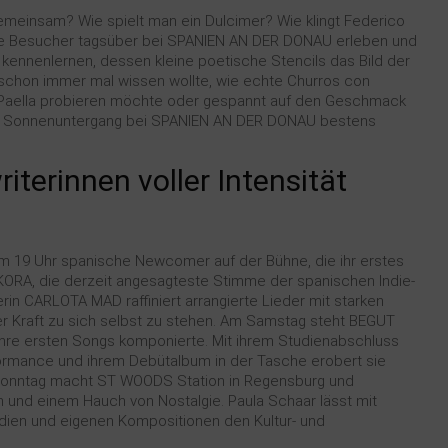
einsam? Wie spielt man ein Dulcimer? Wie klingt Federico
 die Besucher tagsüber bei SPANIEN AN DER DONAU erleben und
kennenlernen, dessen kleine poetische Stencils das Bild der
schon immer mal wissen wollte, wie echte Churros con
 Paella probieren möchte oder gespannt auf den Geschmack
 bis Sonnenuntergang bei SPANIEN AN DER DONAU bestens
terinnen voller Intensität
um 19 Uhr spanische Newcomer auf der Bühne, die ihr erstes
ORA, die derzeit angesagteste Stimme der spanischen Indie-
rin CARLOTA MAD raffiniert arrangierte Lieder mit starken
er Kraft zu sich selbst zu stehen. Am Samstag steht BEGUT
 ihre ersten Songs komponierte. Mit ihrem Studienabschluss
ormance und ihrem Debütalbum in der Tasche erobert sie
 Sonntag macht ST WOODS Station in Regensburg und
rn und einem Hauch von Nostalgie. Paula Schaar lässt mit
odien und eigenen Kompositionen den Kultur- und