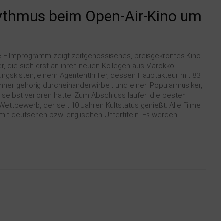
ythmus beim Open-Air-Kino um
e Filmprogramm zeigt zeitgenössisches, preisgekröntes Kino.
 die sich erst an ihren neuen Kollegen aus Marokko
gskisten, einem Agententhriller, dessen Hauptakteur mit 83
ner gehörig durcheinanderwirbelt und einen Populärmusiker,
h selbst verloren hätte. Zum Abschluss laufen die besten
ettbewerb, der seit 10 Jahren Kultstatus genießt. Alle Filme
 mit deutschen bzw. englischen Untertiteln. Es werden